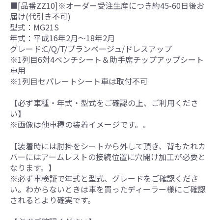
■[品番ZZ10]※オーダー受注生産につき約45-60日後お
届け(代引き不可)
型式：MG21S
年式：平成16年2月～18年2月
グレード:C/Q/T/ブランベージュ/ドレスアップ
※1列目6対4ベンチシート＆助手席チップアップシート
車用
※1列目セパレートシート車は取付不可
【必ず車種・年式・型式をご確認の上、ご利用くださ
い】
※画像は他車種の装着イメージです。。
【装着時には肘掛をシートから外して頂き、背もたれカ
バーにはアームレストの接続位置に穴開け加工が必要と
なります。】
※必ず車検証で年式と型式、グレードをご確認くださ
い。わからないときは車を買ったディーラー様にご確認
されるとより確実です。