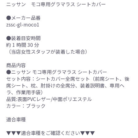
ニッサン モコ専用グラマラス シートカバー
●メーカー品番
zssc-gl-moco1
●装着目安時間
約 1 時間 30 分
（当店女性スタッフが装着した場合）
商品内容
●ニッサン モコ専用グラマラス シートカバー
セット内容：シートカバー全席セット（前席シート、後
席シート、枕、肘掛けの全席分、装着説明書、専用ヘ
ラ、作業用手袋）
品質:表面PVCレザー/中面ポリエステル
カラー：ブラック
適合車種
▼▼▼適合車種をご確認ください▼▼▼