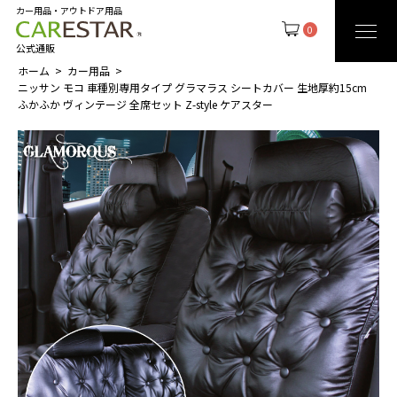
カー用品・アウトドア用品
0
公式通販
ホーム
カー用品
ニッサン モコ 車種別専用タイプ グラマラス シートカバー 生地厚約15cm
ふかふか ヴィンテージ 全席セット Z-style ケアスター