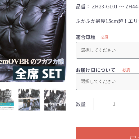
品番：
ZH23-GL01 ～ ZH44
ふかふか最厚15cm超！エ
適合車種
必須
お届け日について
必須
数量