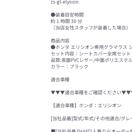
zs-gl-elysion
●装着目安時間
約 1 時間 30 分
（当店女性スタッフが装着した場合）
商品内容
●ホンダ エリシオン専用グラマラス 
セット内容：シートカバー全席セット
品質:表面PVCレザー/中面ポリエステ
カラー：ブラック
適合車種
▼▼▼適合車種をご確認ください▼▼
【適合車種】ホンダ：エリシオン
[当社品番]型式/年式/その他適合/グレ
■[当社品番ZH44]7人乗り※オーダー