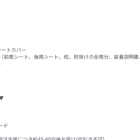
シートカバー
（前席シート、後席シート、枕、肘掛けの全席分、装着説明書
ル
▼
ード
受注生産につき約45-60日後お届け(代引き不可)