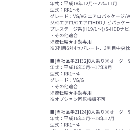
年式：平成18年12月～22年11月
型式：RR1～6
グレード：VG/VG エアロパッケージ
ジ/Gエアロ/GエアロHDDナビパッケ
プレステージ系(H19/1～)/S-HDD
・その他適合
※運転席★手動専用
※2列目6対4セパレート、3列目中央
■[当社品番ZH32]8人乗り※オーダー
年式：平成16年5月～17年9月
型式：RR1～4
グレード：VG/G
・その他適合
※運転席★手動専用
※オプション回転機構不可
■[当社品番ZH24]8人乗り※オーダー
年式：平成16年5月～18年12月
型式：RR1～4