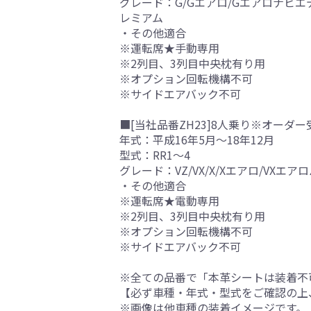
グレード：G/Gエアロ/Gエアロナビエデ
レミアム
・その他適合
※運転席★手動専用
※2列目、3列目中央枕有り用
※オプション回転機構不可
※サイドエアバック不可
■[当社品番ZH23]8人乗り※オーダー
年式：平成16年5月～18年12月
型式：RR1～4
グレード：VZ/VX/X/Xエアロ/VXエ
・その他適合
※運転席★電動専用
※2列目、3列目中央枕有り用
※オプション回転機構不可
※サイドエアバック不可
※全ての品番で「本革シートは装着不
【必ず車種・年式・型式をご確認の上
※画像は他車種の装着イメージです。