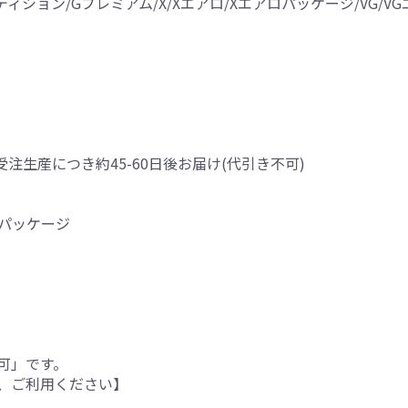
ィション/Gプレミアム/X/Xエアロ/Xエアロパッケージ/VG/VG
受注生産につき約45-60日後お届け(代引き不可)
アロパッケージ
可」です。
、ご利用ください】