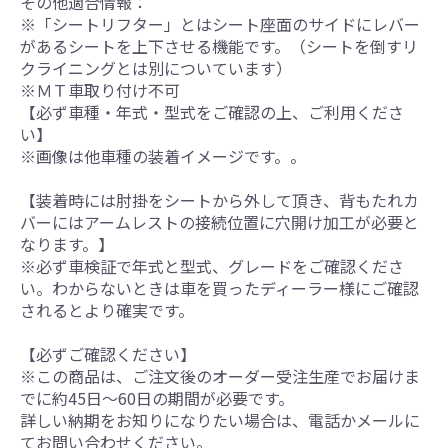
その他適合情報：
※「シートリフター」とはシート座面のサイドにレバー
があるシートを上下させる機能です。（シートを倒すリ
クライニングとは別についています）
※ＭＴ車取り付け不可
【必ず車種・年式・型式をご確認の上、ご利用くださ
い】
※画像は他車種の装着イメージです。。
【装着時には肘掛をシートから外して頂き、背もたれカ
バーにはアームレストの接続位置に穴開け加工が必要と
なります。】
※必ず車検証で年式と型式、グレードをご確認くださ
い。わからないときは車を買ったディーラー様にご確認
されるとより確実です。
【必ずご確認ください】
※この商品は、ご注文後のオーダー受注生産でお届けま
でに約45日～60日の期間が必要です。
詳しい納期をお知りになりたい場合は、電話かメールに
てお問い合わせください。