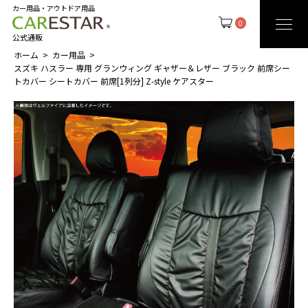
カー用品・アウトドア用品
0
公式通販
ホーム
カー用品
スズキ ハスラー 専用 グランウィング ギャザー＆レザー ブラック 前席シー
トカバー シートカバー 前席[1列分] Z-style ケアスター