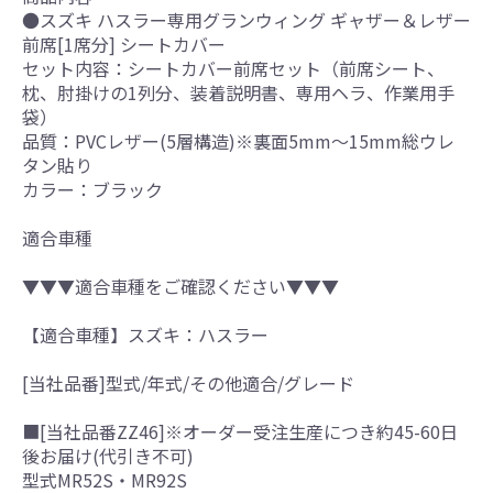
●スズキ ハスラー専用グランウィング ギャザー＆レザー
前席[1席分] シートカバー
セット内容：シートカバー前席セット（前席シート、
枕、肘掛けの1列分、装着説明書、専用ヘラ、作業用手
袋）
品質：PVCレザー(5層構造)※裏面5mm～15mm総ウレ
タン貼り
カラー：ブラック
適合車種
▼▼▼適合車種をご確認ください▼▼▼
【適合車種】スズキ：ハスラー
[当社品番]型式/年式/その他適合/グレード
■[当社品番ZZ46]※オーダー受注生産につき約45-60日
後お届け(代引き不可)
型式MR52S・MR92S