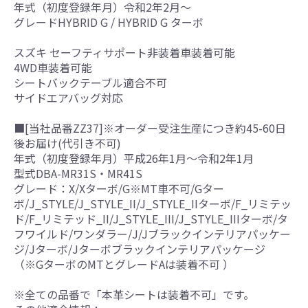
年式（初度登録年月）令和2年2月～
グレードHYBRID G / HYBRID G ターボ
スズキ セーフティサポート非装着車装着可能
4WD車装着可能
シートバックテーブル適合不可
サイドエアバッグ対応
■[当社品番ZZ37]※オーダー受注生産につき約45-60日
後お届け(代引き不可)
年式（初度登録年月）平成26年1月～令和2年1月
型式DBA-MR31S・MR41S
グレード：X/Xターボ/G※MT車不可/Gター
ボ/J_STYLE/J_STYLE_II/J_STYLE_IIターボ/F_リミテッ
ド/F_リミテッド_II/J_STYLE_III/J_STYLE_IIIターボ/タ
フワイルド/ワンダラー/J/Jブラックインテリアパッケー
ジ/Jターボ/Jターボブラックインテリアパッケージ
（※GターボのMTとグレードAは装着不可 ）
※全ての品番で「本革シートは装着不可」です。