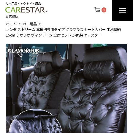
カー用品・アウトドア用品
0
公式通販
ホーム
カー用品
ホンダ ストリーム 車種別専用タイプ グラマラス シートカバー 生地厚約
15cm ふかふか ヴィンテージ 全席セット Z-style ケアスター