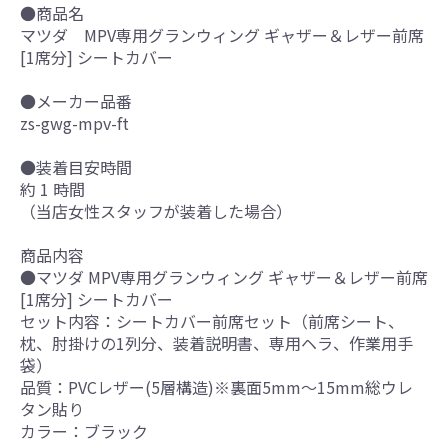
●商品名
マツダ MPV専用グランウィング ギャザー＆レザー前席
[1席分] シートカバー
●メーカー品番
zs-gwg-mpv-ft
●装着目安時間
約 1 時間
（当店女性スタッフが装着した場合）
商品内容
●マツダ MPV専用グランウィング ギャザー＆レザー前席
[1席分] シートカバー
セット内容：シートカバー前席セット（前席シート、
枕、肘掛けの1列分、装着説明書、専用ヘラ、作業用手
袋）
品質：PVCレザー(5層構造)※裏面5mm～15mm総ウレ
タン貼り
カラー：ブラック