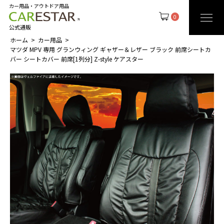
カー用品・アウトドア用品
0
公式通販
ホーム
カー用品
マツダ MPV 専用 グランウィング ギャザー＆レザー ブラック 前席シートカ
バー シートカバー 前席[1列分] Z-style ケアスター