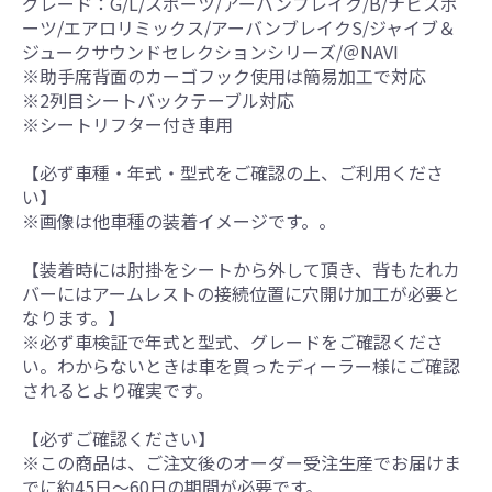
グレード：G/L/スポーツ/アーバンブレイク/B/ナビスポ
ーツ/エアロリミックス/アーバンブレイクS/ジャイブ＆
ジュークサウンドセレクションシリーズ/＠NAVI
※助手席背面のカーゴフック使用は簡易加工で対応
※2列目シートバックテーブル対応
※シートリフター付き車用
【必ず車種・年式・型式をご確認の上、ご利用くださ
い】
※画像は他車種の装着イメージです。。
【装着時には肘掛をシートから外して頂き、背もたれカ
バーにはアームレストの接続位置に穴開け加工が必要と
なります。】
※必ず車検証で年式と型式、グレードをご確認くださ
い。わからないときは車を買ったディーラー様にご確認
されるとより確実です。
【必ずご確認ください】
※この商品は、ご注文後のオーダー受注生産でお届けま
でに約45日～60日の期間が必要です。