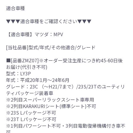
適合車種
▼▼▼適合車種をご確認ください▼▼▼
【適合車種】マツダ：MPV
[当社品番]型式/年式/その他適合/グレード
■[品番ZMZ07]※オーダー受注生産につき約45-60日後
お届け(代引き不可)
型式：LY3P
年式：平成20年1月～24年6月
グレード：23C （～H21/7まで）/23S/23Tのユーティリ
ティパッケージ装着車
※2列目スーパーリラックスシート車専用
※2列目KARAKURIシート(標準シート)不可
※23S Lパッケージ不可
※23T Lパッケージ不可
※1列目パワーシート不可・3列目電動復帰機構付き車不
可