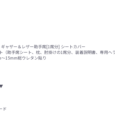
ギャザー＆レザー助手席[1席分] シートカバー
ト（助手席シート、枕、肘掛けの1席分、装着説明書、専用ヘ
mm～15mm総ウレタン貼り
▼
ード