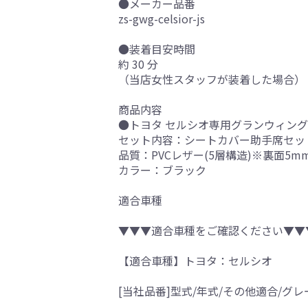
●メーカー品番
zs-gwg-celsior-js
●装着目安時間
約 30 分
（当店女性スタッフが装着した場合）
商品内容
●トヨタ セルシオ専用グランウィング 
セット内容：シートカバー助手席セッ
品質：PVCレザー(5層構造)※裏面5
カラー：ブラック
適合車種
▼▼▼適合車種をご確認ください▼▼
【適合車種】トヨタ：セルシオ
[当社品番]型式/年式/その他適合/グレ