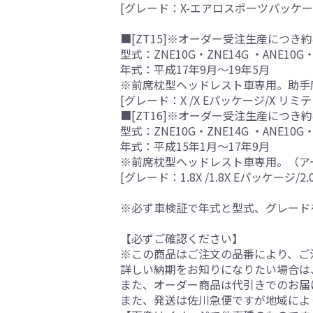
[グレード：X-エアロスポーツパッケー
■[ZT15]※オーダー受注生産につき約
型式：ZNE10G・ZNE14G ・ANE10G・
年式：平成17年9月～19年5月
※前席枕型ヘッドレスト車専用。助手
[グレード：X /X Eパッケージ/X リミテ
■[ZT16]※オーダー受注生産につき約
型式：ZNE10G・ZNE14G ・ANE10G・
年式：平成15年1月～17年9月
※前席枕型ヘッドレスト車専用。（ア
[グレード：1.8X /1.8X Eパッケージ/
※必ず車検証で年式と型式、グレード
【必ずご確認ください】
※この商品はご注文の品番により、ご
詳しい納期をお知りになりたい場合は
また、オーダー商品は代引きでのお届
また、発送は佐川急便ですが地域によ