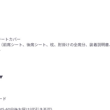
シートカバー
（前席シート、後席シート、枕、肘掛けの全席分、装着説明書
ル
▼
ード
45-60日後お届け(代引き不可)