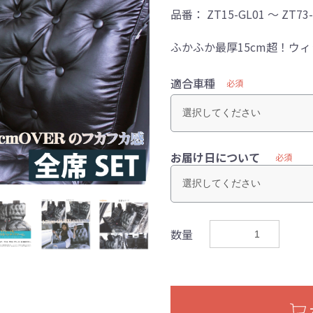
品番：
ZT15-GL01 ～ ZT73
ふかふか最厚15cm超！ウ
適合車種
必須
お届け日について
必須
数量