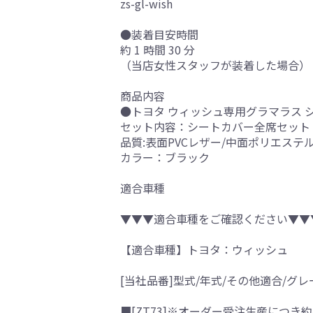
zs-gl-wish
●装着目安時間
約 1 時間 30 分
（当店女性スタッフが装着した場合）
商品内容
●トヨタ ウィッシュ専用グラマラス 
セット内容：シートカバー全席セット
品質:表面PVCレザー/中面ポリエステ
カラー：ブラック
適合車種
▼▼▼適合車種をご確認ください▼▼
【適合車種】トヨタ：ウィッシュ
[当社品番]型式/年式/その他適合/グレ
■[ZT73]※オーダー受注生産につき約