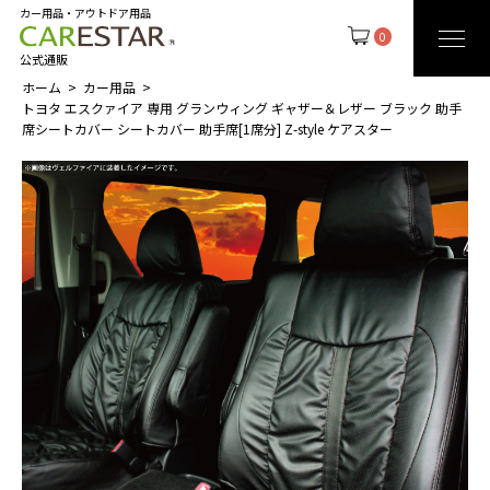
カー用品・アウトドア用品
0
公式通販
ホーム
カー用品
トヨタ エスクァイア 専用 グランウィング ギャザー＆レザー ブラック 助手
席シートカバー シートカバー 助手席[1席分] Z-style ケアスター