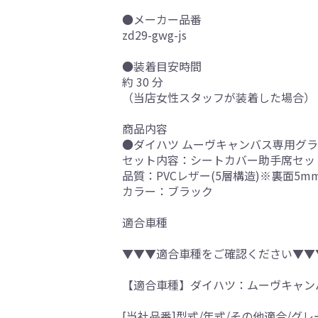
●メーカー品番
zd29-gwg-js
●装着目安時間
約 30 分
（当店女性スタッフが装着した場合）
商品内容
●ダイハツ ムーヴキャンバス専用グラ
セット内容：シートカバー助手席セッ
品質：PVCレザー(5層構造)※裏面5
カラー：ブラック
適合車種
▼▼▼適合車種をご確認ください▼▼
【適合車種】ダイハツ：ムーヴキャン
[当社品番]型式/年式/その他適合/グレ