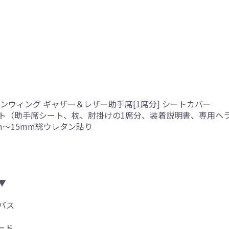
ンウィング ギャザー＆レザー助手席[1席分] シートカバー
ト（助手席シート、枕、肘掛けの1席分、装着説明書、専用ヘ
mm～15mm総ウレタン貼り
▼
バス
ード