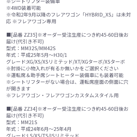
※シートリフター装備車
※4WD装着可能
※令和2年9月以降のフレアワゴン「HYBRID_XS」は未対
応 ※フレアワゴン専用
■[品番 ZZ35]※オーダー受注生産につき約45-60日後お
届け(代引き不可)
型式：MM32S/MM42S
年式：平成25年5月～H30/1
グレード:XG/XS/XSリミテッド/XT/XGターボ/XSターボ
※肘掛に小物入れが有るか無いかをご選択ください
※運転席＆助手席シートヒーター装備車にも装着可能
※シートリフターがない場合は、運転席座面の側面に穴
が開きます
※フレアワゴン・フレアワゴンカスタムスタイル用
■[品番 ZZ34]※オーダー受注生産につき約45-60日後お
届け(代引き不可)
型式：MM21S
年式：平成24年6月～25年4月
グレード:LS/XS/TS/ISリミテッド