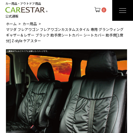
カー用品・アウトドア用品
0
公式通販
ホーム
カー用品
マツダ フレアワゴン フレアワゴンカスタムスタイル 専用 グランウィング
ギャザー＆レザー ブラック 助手席シートカバー シートカバー 助手席[1席
分] Z-style ケアスター