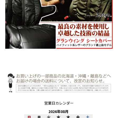
営業日カレンダー
2026
年
08
月
日
月
火
水
木
金
土