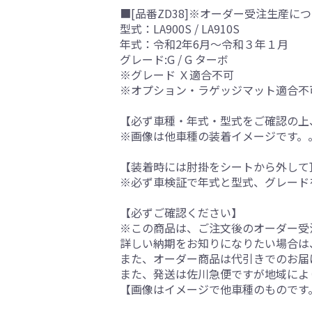
■[品番ZD38]※オーダー受注生産につ
型式：LA900S / LA910S
年式：令和2年6月～令和３年１月
グレード:G / G ターボ
※グレード Ｘ適合不可
※オプション・ラゲッジマット適合不
【必ず車種・年式・型式をご確認の上
※画像は他車種の装着イメージです。
【装着時には肘掛をシートから外して
※必ず車検証で年式と型式、グレード
【必ずご確認ください】
※この商品は、ご注文後のオーダー受注
詳しい納期をお知りになりたい場合は
また、オーダー商品は代引きでのお届
また、発送は佐川急便ですが地域によ
【画像はイメージで他車種のものです