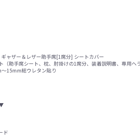
ギャザー＆レザー助手席[1席分] シートカバー
ト（助手席シート、枕、肘掛けの1席分、装着説明書、専用ヘ
mm～15mm総ウレタン貼り
▼
ード