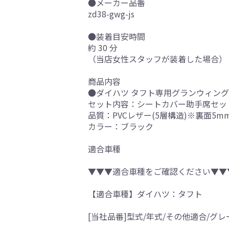
●メーカー品番
zd38-gwg-js
●装着目安時間
約 30 分
（当店女性スタッフが装着した場合）
商品内容
●ダイハツ タフト専用グランウィング 
セット内容：シートカバー助手席セッ
品質：PVCレザー(5層構造)※裏面5
カラー：ブラック
適合車種
▼▼▼適合車種をご確認ください▼▼
【適合車種】ダイハツ：タフト
[当社品番]型式/年式/その他適合/グレ