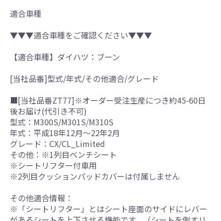
適合車種
▼▼▼適合車種をご確認ください▼▼▼
【適合車種】ダイハツ：ブーン
[当社品番]型式/年式/その他適合/グレード
■[当社品番ZT77]※オーダー受注生産につき約45-60日
後お届け(代引き不可)
型式：M300S/M301S/M310S
年式：平成18年12月～22年2月
グレード：CX/CL_Limited
その他：※1列目ベンチシート
※シートリフター付車用
※2列目クッションパッドカバーは付属しません
その他適合情報：
※「シートリフター」とはシート座面のサイドにレバー
があるシートを上下させる機能です。（シートを倒すリ