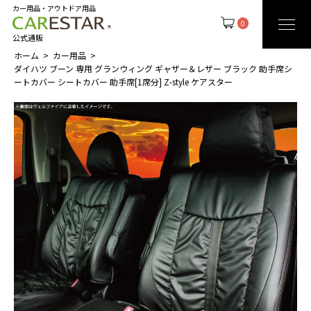
カー用品・アウトドア用品
0
公式通販
ホーム
カー用品
ダイハツ ブーン 専用 グランウィング ギャザー＆レザー ブラック 助手席シ
ートカバー シートカバー 助手席[1席分] Z-style ケアスター