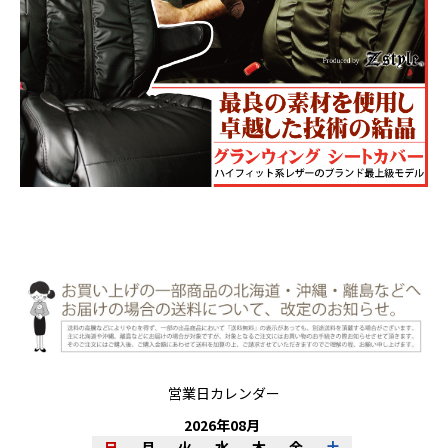
営業日カレンダー
2026
年
08
月
日
月
火
水
木
金
土