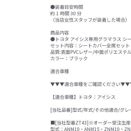
●装着目安時間
約 1 時間 30 分
（当店女性スタッフが装着した場合）
商品内容
●トヨタ アイシス専用グラマラス シ
セット内容：シートカバー全席セット
品質:表面PVCレザー/中面ポリエステ
カラー：ブラック
適合車種
▼▼▼適合車種をご確認ください▼▼
【適合車種】トヨタ：アイシス
[当社品番]型式/年式/その他適合/グレ
■[当社型番ZT43]※オーダー受注生産
型式：ANM10・ANM15・ZNM10・ZN