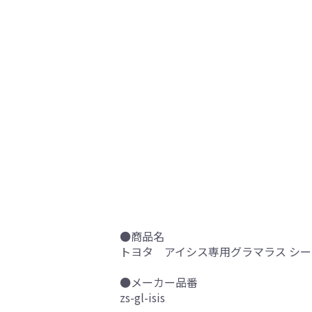
●商品名
トヨタ アイシス専用グラマラス シ
●メーカー品番
zs-gl-isis