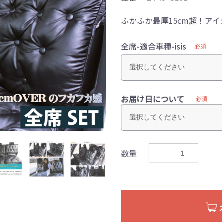
ふかふか最厚15cm超！ア
全席-適合車種-isis
必須
お届け日について
必須
数量