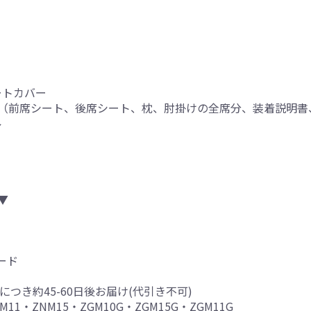
ートカバー
（前席シート、後席シート、枕、肘掛けの全席分、装着説明書
ル
▼
ード
につき約45-60日後お届け(代引き不可)
M11・ZNM15・ZGM10G・ZGM15G・ZGM11G