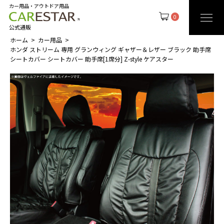
カー用品・アウトドア用品
0
公式通販
ホーム
カー用品
ホンダ ストリーム 専用 グランウィング ギャザー＆レザー ブラック 助手席
シートカバー シートカバー 助手席[1席分] Z-style ケアスター