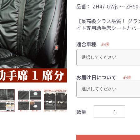
品番：
ZH47-GWjs ～ ZH50
【最高級クラス品質！ グラ
イト専用助手席シートカバ
適合車種
必須
お届け日について
必須
数量