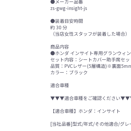
●メーカー品番
zs-gwg-insight-js
●装着目安時間
約 30 分
（当店女性スタッフが装着した場合）
商品内容
●ホンダ インサイト専用グランウィン
セット内容：シートカバー助手席セッ
品質：PVCレザー(5層構造)※裏面5
カラー：ブラック
適合車種
▼▼▼適合車種をご確認ください▼▼
【適合車種】ホンダ：インサイト
[当社品番]型式/年式/その他適合/グレ