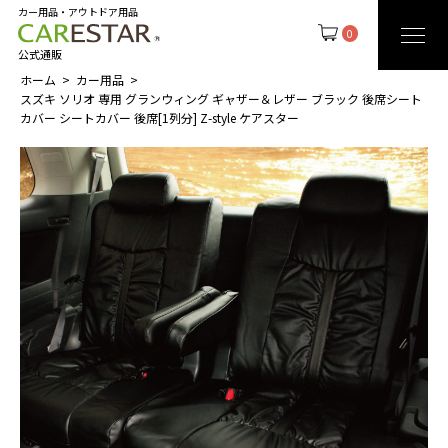
カー用品・アウトドア用品
0
公式通販
ホーム
カー用品
スズキ ソリオ 専用 グランウィング ギャザー＆レザー ブラック 後席シート
カバー シートカバー 後席[1列分] Z-style ケアスター