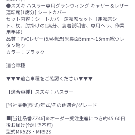
●スズキ ハスラー専用グランウィング キャザー＆レザー
運転席[1席分] シートカバー
セット内容：シートカバー運転席セット（運転席シー
ト、枕、肘掛けの1席分、装着説明書、専用ヘラ、作業
用手袋）
品質：PVCレザー(5層構造)※裏面5mm～15mm総ウレ
タン貼り
カラー：ブラック
適合車種
▼▼▼適合車種をご確認ください▼▼▼
【適合車種】スズキ：ハスラー
[当社品番]型式/年式/その他適合/グレード
■[当社品番ZZ46]※オーダー受注生産につき約45-60日
後お届け(代引き不可)
型式MR52S・MR92S