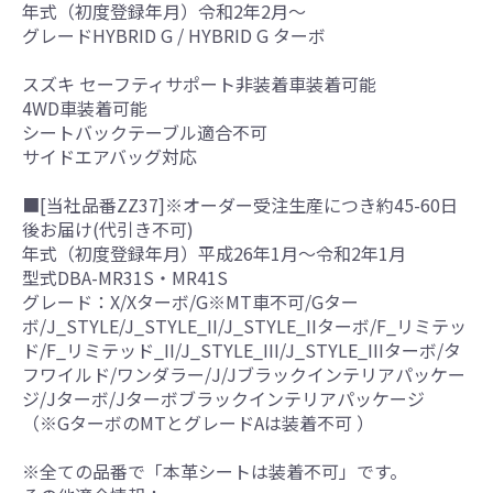
年式（初度登録年月）令和2年2月～
グレードHYBRID G / HYBRID G ターボ
スズキ セーフティサポート非装着車装着可能
4WD車装着可能
シートバックテーブル適合不可
サイドエアバッグ対応
■[当社品番ZZ37]※オーダー受注生産につき約45-60日
後お届け(代引き不可)
年式（初度登録年月）平成26年1月～令和2年1月
型式DBA-MR31S・MR41S
グレード：X/Xターボ/G※MT車不可/Gター
ボ/J_STYLE/J_STYLE_II/J_STYLE_IIターボ/F_リミテッ
ド/F_リミテッド_II/J_STYLE_III/J_STYLE_IIIターボ/タ
フワイルド/ワンダラー/J/Jブラックインテリアパッケー
ジ/Jターボ/Jターボブラックインテリアパッケージ
（※GターボのMTとグレードAは装着不可 ）
※全ての品番で「本革シートは装着不可」です。