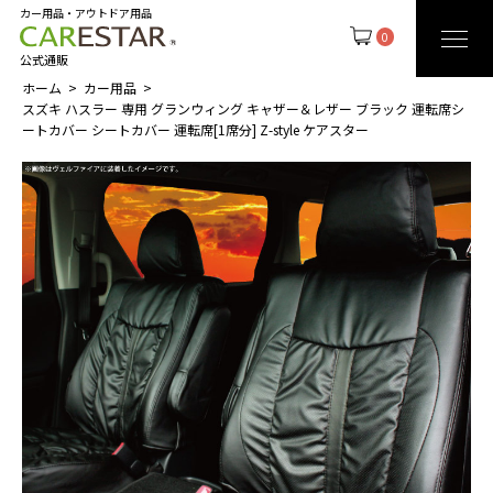
カー用品・アウトドア用品
0
公式通販
ホーム
カー用品
スズキ ハスラー 専用 グランウィング キャザー＆レザー ブラック 運転席シ
ートカバー シートカバー 運転席[1席分] Z-style ケアスター