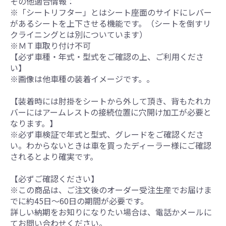
その他適合情報：
※「シートリフター」とはシート座面のサイドにレバー
があるシートを上下させる機能です。（シートを倒すリ
クライニングとは別についています）
※ＭＴ車取り付け不可
【必ず車種・年式・型式をご確認の上、ご利用くださ
い】
※画像は他車種の装着イメージです。。
【装着時には肘掛をシートから外して頂き、背もたれカ
バーにはアームレストの接続位置に穴開け加工が必要と
なります。】
※必ず車検証で年式と型式、グレードをご確認くださ
い。わからないときは車を買ったディーラー様にご確認
されるとより確実です。
【必ずご確認ください】
※この商品は、ご注文後のオーダー受注生産でお届けま
でに約45日～60日の期間が必要です。
詳しい納期をお知りになりたい場合は、電話かメールに
てお問い合わせください。