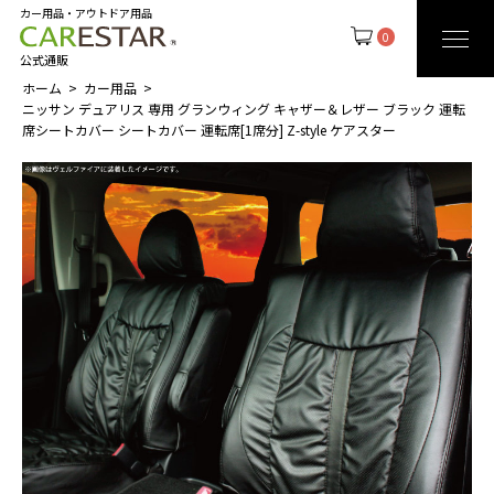
カー用品・アウトドア用品
0
公式通販
ホーム
カー用品
ニッサン デュアリス 専用 グランウィング キャザー＆レザー ブラック 運転
席シートカバー シートカバー 運転席[1席分] Z-style ケアスター