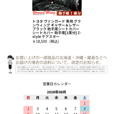
トヨタ ヴァンガード 専用 グラ
ンウィング ギャザー＆レザー
ブラック 助手席シートカバー
シートカバー 助手席[1席分] Z-
style ケアスター
￥18,500（税込）
営業日カレンダー
2026
年
08
月
日
月
火
水
木
金
土
1
2
3
4
5
6
7
8