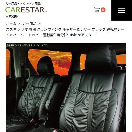
カー用品・アウトドア用品
0
公式通販
ホーム
カー用品
スズキ ソリオ 専用 グランウィング キャザー＆レザー ブラック 運転席シー
トカバー シートカバー 運転席[1席分] Z-style ケアスター