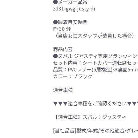
●メーカー品番
zd31-gwg-justy-dr
●装着目安時間
約 30 分
（当店女性スタッフが装着した場合）
商品内容
●スバル ジャスティ専用グランウィング
セット内容：シートカバー運転席セッ
品質：PVCレザー(5層構造)※裏面5
カラー：ブラック
適合車種
▼▼▼適合車種をご確認ください▼▼
【適合車種】スバル：ジャスティ
[当社品番]型式/年式/その他適合/グレ