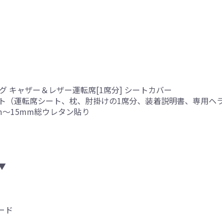
 キャザー＆レザー運転席[1席分] シートカバー
ト（運転席シート、枕、肘掛けの1席分、装着説明書、専用ヘ
mm～15mm総ウレタン貼り
▼
ード