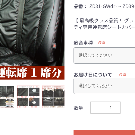
品番：
ZD31-GWdr ～ ZD39
【 最高級クラス品質！ グ
ティ専用運転席シートカバ
適合車種
必須
お届け日について
必須
数量