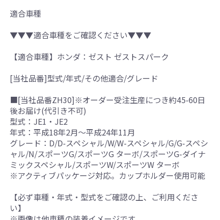
適合車種
▼▼▼適合車種をご確認ください▼▼▼
【適合車種】ホンダ：ゼスト ゼストスパーク
[当社品番]型式/年式/その他適合/グレード
■[当社品番ZH30]※オーダー受注生産につき約45-60日
後お届け(代引き不可)
型式：JE1・JE2
年式：平成18年2月～平成24年11月
グレード：D/D-スペシャル/W/W-スペシャル/G/G-スペシ
ャル/N/スポーツG/スポーツG ターボ/スポーツG-ダイナ
ミックスペシャル/スポーツW/スポーツW ターボ
※アクティブパッケージ対応。カップホルダー使用可能
【必ず車種・年式・型式をご確認の上、ご利用くださ
い】
※画像は他車種の装着イメージです。