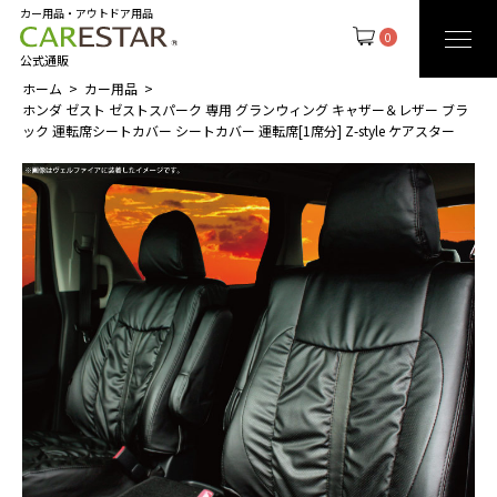
カー用品・アウトドア用品
0
公式通販
ホーム
カー用品
ホンダ ゼスト ゼストスパーク 専用 グランウィング キャザー＆レザー ブラ
ック 運転席シートカバー シートカバー 運転席[1席分] Z-style ケアスター