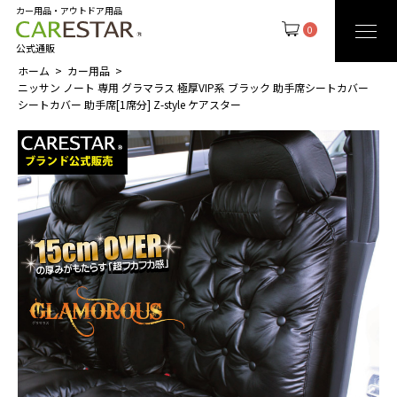
カー用品・アウトドア用品
0
公式通販
ホーム
カー用品
ニッサン ノート 専用 グラマラス 極厚VIP系 ブラック 助手席シートカバー
シートカバー 助手席[1席分] Z-style ケアスター