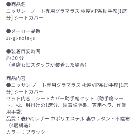
●商品名
ニッサン ノート専用グラマラス 極厚VIP系助手席[1席
分] シートカバー
●メーカー品番
zs-gl-note-js
●装着目安時間
約 30 分
（当店女性スタッフが装着した場合）
商品内容
●ニッサン ノート専用グラマラス 極厚VIP系助手席[1席
分] シートカバー
セット内容：シートカバー助手席セット（助手席シー
ト、枕、肘掛けの1席分、装着説明書、専用ヘラ、作業
用手袋）
品質：表PVCレザー 中ポリエステル 裏ウレタン・不織布
（4層構造）
カラー：ブラック