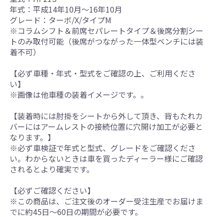
年式：平成14年10月～16年10月
グレード：ターボ/X/タイプM
※コラムシフト＆前席セパレートタイプ＆後席分割シー
トのみ取付可能（後席がつながった一体型ベンチには装
着不可）
【必ず車種・年式・型式をご確認の上、ご利用くださ
い】
※画像は他車種の装着イメージです。。
【装着時には肘掛をシートから外して頂き、背もたれカ
バーにはアームレストの接続位置に穴開け加工が必要と
なります。】
※必ず車検証で年式と型式、グレードをご確認くださ
い。わからないときは車を買ったディーラー様にご確認
されるとより確実です。
【必ずご確認ください】
※この商品は、ご注文後のオーダー受注生産でお届けま
でに約45日～60日の期間が必要です。