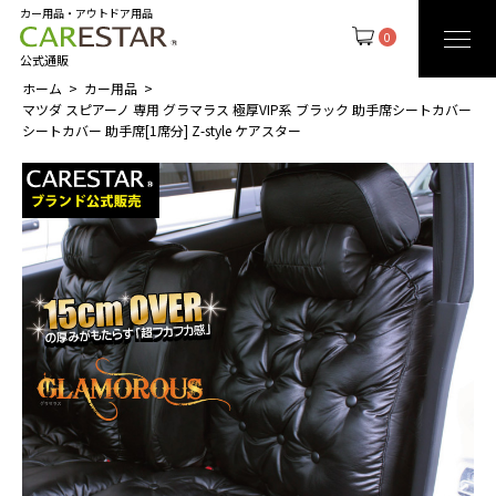
カー用品・アウトドア用品
0
公式通販
ホーム
カー用品
マツダ スピアーノ 専用 グラマラス 極厚VIP系 ブラック 助手席シートカバー
シートカバー 助手席[1席分] Z-style ケアスター