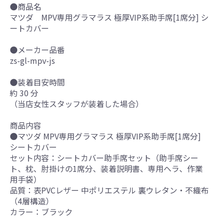
●商品名
マツダ MPV専用グラマラス 極厚VIP系助手席[1席分] シ
ートカバー
●メーカー品番
zs-gl-mpv-js
●装着目安時間
約 30 分
（当店女性スタッフが装着した場合）
商品内容
●マツダ MPV専用グラマラス 極厚VIP系助手席[1席分]
シートカバー
セット内容：シートカバー助手席セット（助手席シー
ト、枕、肘掛けの1席分、装着説明書、専用ヘラ、作業
用手袋）
品質：表PVCレザー 中ポリエステル 裏ウレタン・不織布
（4層構造）
カラー：ブラック