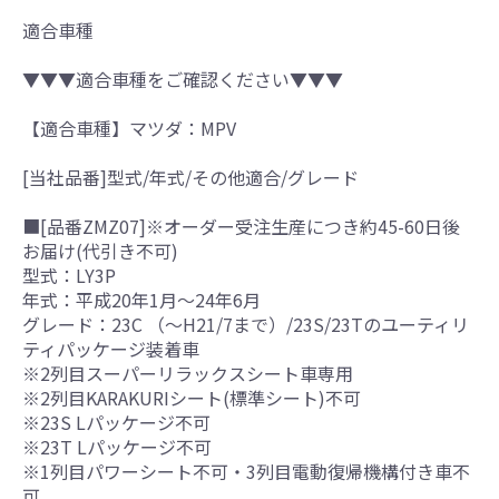
適合車種
▼▼▼適合車種をご確認ください▼▼▼
【適合車種】マツダ：MPV
[当社品番]型式/年式/その他適合/グレード
■[品番ZMZ07]※オーダー受注生産につき約45-60日後
お届け(代引き不可)
型式：LY3P
年式：平成20年1月～24年6月
グレード：23C （～H21/7まで）/23S/23Tのユーティリ
ティパッケージ装着車
※2列目スーパーリラックスシート車専用
※2列目KARAKURIシート(標準シート)不可
※23S Lパッケージ不可
※23T Lパッケージ不可
※1列目パワーシート不可・3列目電動復帰機構付き車不
可