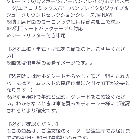
グレード：G/L/スポーツ/アーバンブレイク/B/ナビスポ
ーツ/エアロリミックス/アーバンブレイクS/ジャイブ＆
ジュークサウンドセレクションシリーズ/＠NAVI
※助手席背面のカーゴフック使用は簡易加工で対応
※2列目シートバックテーブル対応
※シートリフター付き車用
【必ず車種・年式・型式をご確認の上、ご利用くださ
い】
※画像は他車種の装着イメージです。。
【装着時には肘掛をシートから外して頂き、背もたれカ
バーにはアームレストの接続位置に穴開け加工が必要と
なります。】
※必ず車検証で年式と型式、グレードをご確認くださ
い。わからないときは車を買ったディーラー様にご確認
されるとより確実です。
【必ずご確認ください】
※この商品は、ご注文後のオーダー受注生産でお届けま
でに約45日～60日の期間が必要です。