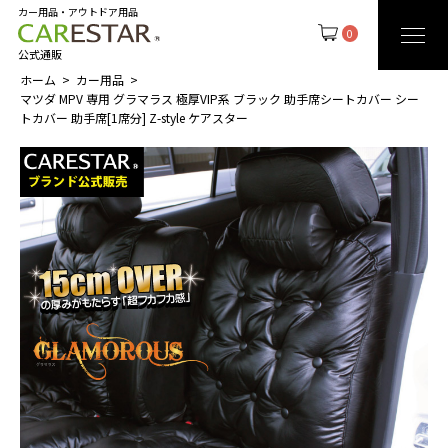
カー用品・アウトドア用品
0
公式通販
ホーム
カー用品
マツダ MPV 専用 グラマラス 極厚VIP系 ブラック 助手席シートカバー シー
トカバー 助手席[1席分] Z-style ケアスター