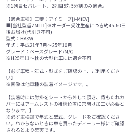
※1列目セパレート、2列目5対5分割のみ適合。
【適合車種】三菱：アイミーブ[i-MiEV]
■[当社型番ZMI11]※オーダー受注生産につき約45-60日
後お届け(代引き不可)
型式：HA3W
年式：平成21年7月～25年10月
グレード：ベースグレード/M/G
※H25年11～枕の大型化車には適合不可
【必ず車種・年式・型式をご確認の上、ご利用くださ
い】
※画像は他車種の装着イメージです。。
【装着時には肘掛をシートから外して頂き、背もたれカ
バーにはアームレストの接続位置に穴開け加工が必要と
なります。】
※必ず車検証で年式と型式、グレードをご確認くださ
い。わからないときは車を買ったディーラー様にご確認
されるとより確実です。