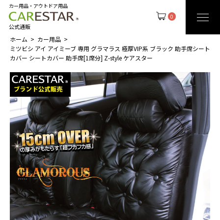
カー用品・アウトドア用品
0
公式通販
ホーム
カー用品
ミツビシ アイ アイミーブ 専用 グラマラス 極厚VIP系 ブラック 助手席シート
カバー シートカバー 助手席[1席分] Z-style ケアスター