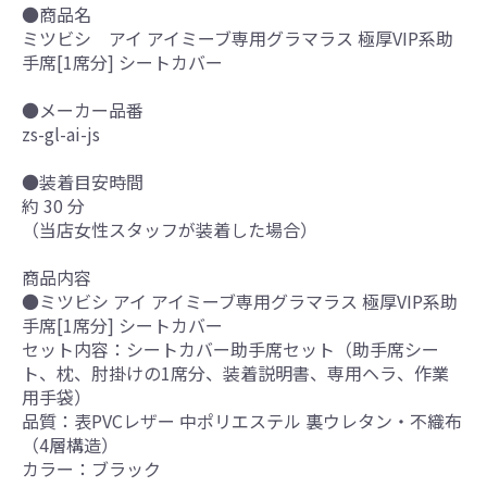
●商品名
ミツビシ アイ アイミーブ専用グラマラス 極厚VIP系助
手席[1席分] シートカバー
●メーカー品番
zs-gl-ai-js
●装着目安時間
約 30 分
（当店女性スタッフが装着した場合）
商品内容
●ミツビシ アイ アイミーブ専用グラマラス 極厚VIP系助
手席[1席分] シートカバー
セット内容：シートカバー助手席セット（助手席シー
ト、枕、肘掛けの1席分、装着説明書、専用ヘラ、作業
用手袋）
品質：表PVCレザー 中ポリエステル 裏ウレタン・不織布
（4層構造）
カラー：ブラック