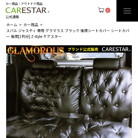
カー用品・アウトドア用品
0
公式通販
ホーム
カー用品
スバル ジャスティ 専用 グラマラス ブラック 後席シートカバー シートカバ
ー 後席[1列分] Z-style ケアスター