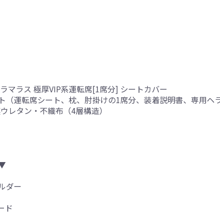
マラス 極厚VIP系運転席[1席分] シートカバー
ト（運転席シート、枕、肘掛けの1席分、装着説明書、専用ヘ
 裏ウレタン・不織布（4層構造）
▼
ルダー
ード