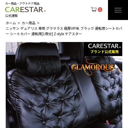
カー用品・アウトドア用品
0
公式通販
ホーム
カー用品
ニッサン デュアリス 専用 グラマラス 極厚VIP系 ブラック 運転席シートカバ
ー シートカバー 運転席[1席分] Z-style ケアスター