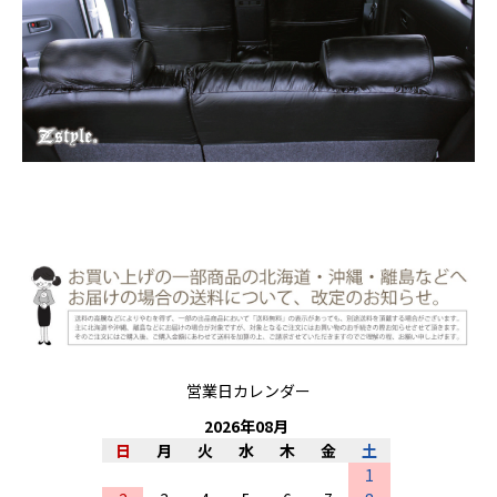
営業日カレンダー
2026
年
08
月
日
月
火
水
木
金
土
1