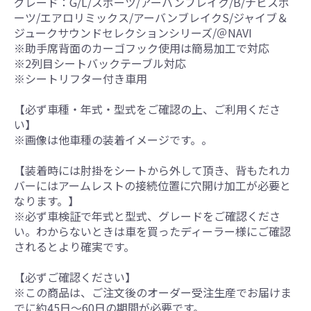
グレード：G/L/スポーツ/アーバンブレイク/B/ナビスポ
ーツ/エアロリミックス/アーバンブレイクS/ジャイブ＆
ジュークサウンドセレクションシリーズ/＠NAVI
※助手席背面のカーゴフック使用は簡易加工で対応
※2列目シートバックテーブル対応
※シートリフター付き車用
【必ず車種・年式・型式をご確認の上、ご利用くださ
い】
※画像は他車種の装着イメージです。。
【装着時には肘掛をシートから外して頂き、背もたれカ
バーにはアームレストの接続位置に穴開け加工が必要と
なります。】
※必ず車検証で年式と型式、グレードをご確認くださ
い。わからないときは車を買ったディーラー様にご確認
されるとより確実です。
【必ずご確認ください】
※この商品は、ご注文後のオーダー受注生産でお届けま
でに約45日～60日の期間が必要です。