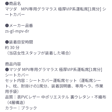
●商品名
マツダ MPV専用グラマラス 極厚VIP系運転席[1席分] シ
ートカバー
●メーカー品番
zs-gl-mpv-dr
●装着目安時間
約 30 分
（当店女性スタッフが装着した場合）
商品内容
●マツダ MPV専用グラマラス 極厚VIP系運転席[1席分]
シートカバー
セット内容：シートカバー運転席セット（運転席シー
ト、枕、肘掛けの1席分、装着説明書、専用ヘラ、作業
用手袋）
品質：表PVCレザー 中ポリエステル 裏ウレタン・不織布
（4層構造）
カラー：ブラック