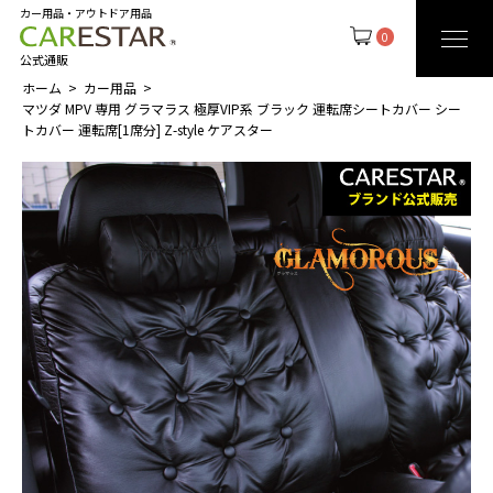
カー用品・アウトドア用品
0
公式通販
ホーム
カー用品
マツダ MPV 専用 グラマラス 極厚VIP系 ブラック 運転席シートカバー シー
トカバー 運転席[1席分] Z-style ケアスター