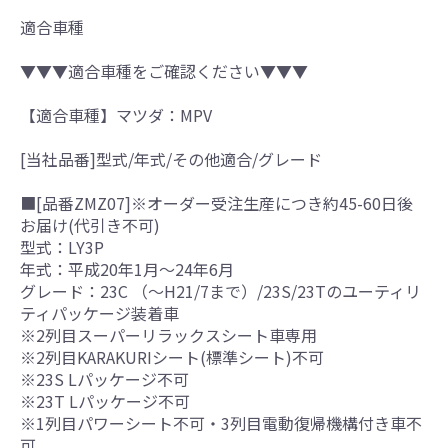
適合車種
▼▼▼適合車種をご確認ください▼▼▼
【適合車種】マツダ：MPV
[当社品番]型式/年式/その他適合/グレード
■[品番ZMZ07]※オーダー受注生産につき約45-60日後
お届け(代引き不可)
型式：LY3P
年式：平成20年1月～24年6月
グレード：23C （～H21/7まで）/23S/23Tのユーティリ
ティパッケージ装着車
※2列目スーパーリラックスシート車専用
※2列目KARAKURIシート(標準シート)不可
※23S Lパッケージ不可
※23T Lパッケージ不可
※1列目パワーシート不可・3列目電動復帰機構付き車不
可