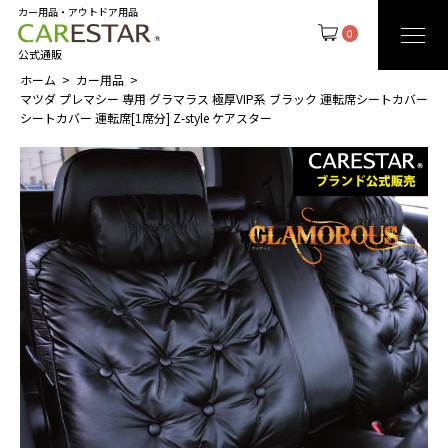
カー用品・アウトドア用品
0
公式通販
ホーム
カー用品
マツダ プレマシー 専用 グラマラス 極厚VIP系 ブラック 運転席シートカバー
シートカバー 運転席[1席分] Z-style ケアスター