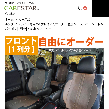
カー用品・アウトドア用品
0
公式通販
ホーム
カー用品
ホンダ インサイト 専用 X-1プレミアムオーダー 前席シートカバー シートカ
バー 前席[1列分] Z-style ケアスター