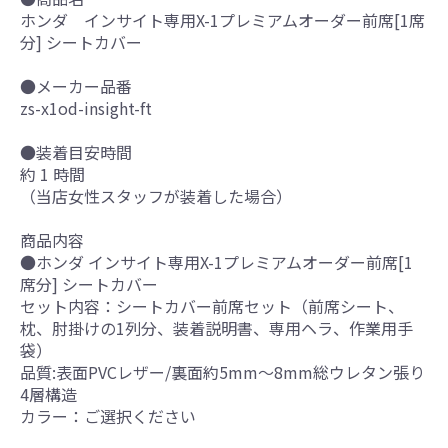
ホンダ インサイト専用X-1プレミアムオーダー前席[1席
分] シートカバー
●メーカー品番
zs-x1od-insight-ft
●装着目安時間
約 1 時間
（当店女性スタッフが装着した場合）
商品内容
●ホンダ インサイト専用X-1プレミアムオーダー前席[1
席分] シートカバー
セット内容：シートカバー前席セット（前席シート、
枕、肘掛けの1列分、装着説明書、専用ヘラ、作業用手
袋）
品質:表面PVCレザー/裏面約5mm～8mm総ウレタン張り
4層構造
カラー：ご選択ください