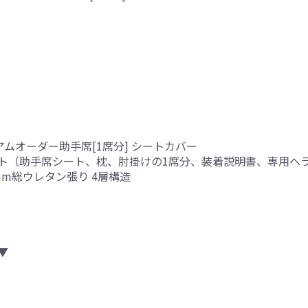
アムオーダー助手席[1席分] シートカバー
ト（助手席シート、枕、肘掛けの1席分、装着説明書、専用ヘ
mm総ウレタン張り 4層構造
▼