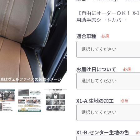
【自由にオーダーＯＫ！ X
用助手席シートカバー
適合車種
必須
お届け日について
必須
X1-A.生地の加工
必須
X1-B.センター生地の色
必