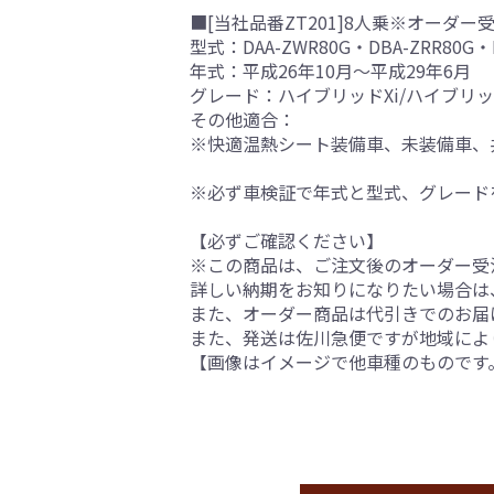
■[当社品番ZT201]8人乗※オーダー
型式：DAA-ZWR80G・DBA-ZRR80G・D
年式：平成26年10月～平成29年6月
グレード：ハイブリッドXi/ハイブリッド
その他適合：
※快適温熱シート装備車、未装備車、
※必ず車検証で年式と型式、グレード
【必ずご確認ください】
※この商品は、ご注文後のオーダー受注
詳しい納期をお知りになりたい場合は
また、オーダー商品は代引きでのお届
また、発送は佐川急便ですが地域によ
【画像はイメージで他車種のものです