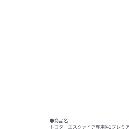
●商品名
トヨタ エスクァイア専用X-1プレミア