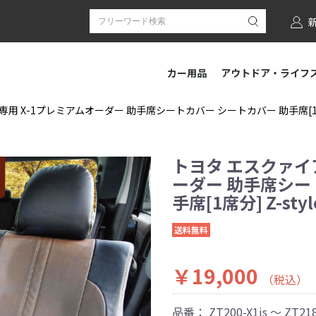
カー用品
アウトドア・ライフ
専用 X-1プレミアムオーダー 助手席シートカバー シートカバー 助手席[1席分
トヨタ エスクァイア
ーダー 助手席シー
手席[1席分] Z-st
送料無料
￥19,000
（税込）
品番：
ZT200-X1js ～ ZT218