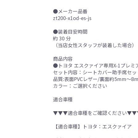
●メーカー品番
zt200-x1od-es-js
●装着目安時間
約 30 分
（当店女性スタッフが装着した場合）
商品内容
●トヨタ エスクァイア専用X-1プレミ
セット内容：シートカバー助手席セッ
品質:表面PVCレザー/裏面約5mm～8
カラー：ご選択ください
適合車種
▼▼▼適合車種をご確認ください▼▼
【適合車種】トヨタ：エスクァイア