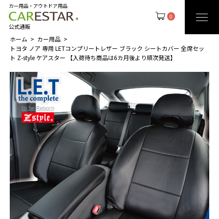
カー用品・アウトドア用品
0
公式通販
ホーム
カー用品
トヨタ ノア 専用 LETコンプリートレザー ブラック シートカバー 全席セッ
ト Z-style ケアスター 【入荷待ち商品は6カ月後より順次発送】