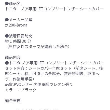
●商品名
トヨタ ノア専用LETコンプリートレザー シートカバー
●メーカー品番
zt200-let-na
●装着目安時間
約 1 時間 30 分
（当店女性スタッフが装着した場合）
商品内容
●トヨタ ノア専用LETコンプリートレザー シートカバー
セット内容：シートカバー全席セット（前席シート、後
席シート、枕、肘掛けの全席分、装着説明書、専用ヘ
ラ、作業用手袋）
品質:PVCレザー 内側※総ウレタン張り
カラー：ブラック
適合車種