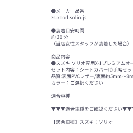
●メーカー品番
zs-x1od-solio-js
●装着目安時間
約 30 分
（当店女性スタッフが装着した場合）
商品内容
●スズキ ソリオ専用X-1プレミアムオ
セット内容：シートカバー助手席セッ
品質:表面PVCレザー/裏面約5mm～8
カラー：ご選択ください
適合車種
▼▼▼適合車種をご確認ください▼▼
【適合車種】スズキ：ソリオ