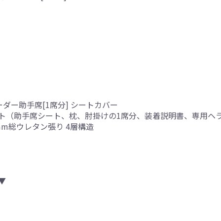
ーダー助手席[1席分] シートカバー
ト（助手席シート、枕、肘掛けの1席分、装着説明書、専用ヘ
mm総ウレタン張り 4層構造
▼