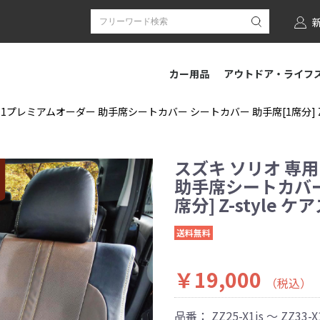
カー用品
アウトドア・ライフ
-1プレミアムオーダー 助手席シートカバー シートカバー 助手席[1席分] Z-
スズキ ソリオ 専用
助手席シートカバー
席分] Z-style 
送料無料
￥19,000
（税込）
品番：
ZZ25-X1js ～ ZZ33-X