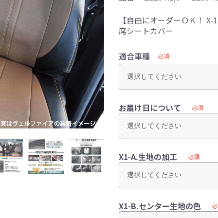
【自由にオーダーＯＫ！ X
席シートカバー
適合車種
必須
お届け日について
必須
X1-A.生地の加工
必須
X1-B.センター生地の色
必