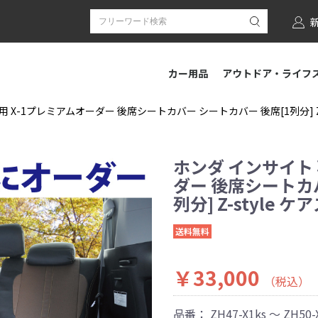
カー用品
アウトドア・ライフ
 X-1プレミアムオーダー 後席シートカバー シートカバー 後席[1列分] Z-
ホンダ インサイト 
ダー 後席シートカ
列分] Z-style 
送料無料
￥33,000
（税込）
品番：
ZH47-X1ks ～ ZH50-