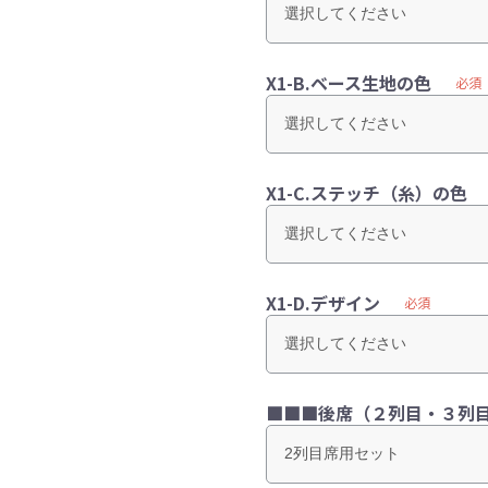
X1-B.ベース生地の色
必須
X1-C.ステッチ（糸）の色
X1-D.デザイン
必須
■■■後席（２列目・３列