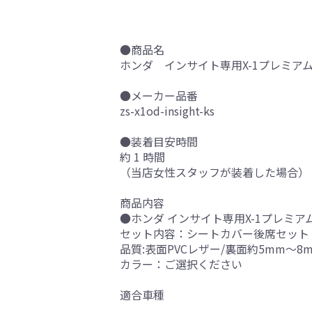
●商品名
ホンダ インサイト専用X-1プレミアム
●メーカー品番
zs-x1od-insight-ks
●装着目安時間
約 1 時間
（当店女性スタッフが装着した場合）
商品内容
●ホンダ インサイト専用X-1プレミア
セット内容：シートカバー後席セット
品質:表面PVCレザー/裏面約5mm～8
カラー：ご選択ください
適合車種