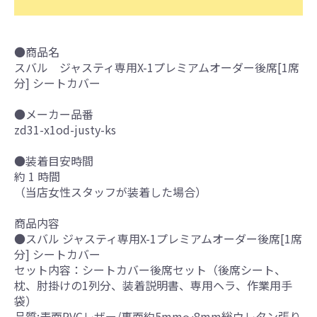
●商品名
スバル ジャスティ専用X-1プレミアムオーダー後席[1席
分] シートカバー
●メーカー品番
zd31-x1od-justy-ks
●装着目安時間
約 1 時間
（当店女性スタッフが装着した場合）
商品内容
●スバル ジャスティ専用X-1プレミアムオーダー後席[1席
分] シートカバー
セット内容：シートカバー後席セット（後席シート、
枕、肘掛けの1列分、装着説明書、専用ヘラ、作業用手
袋）
品質:表面PVCレザー/裏面約5mm～8mm総ウレタン張り