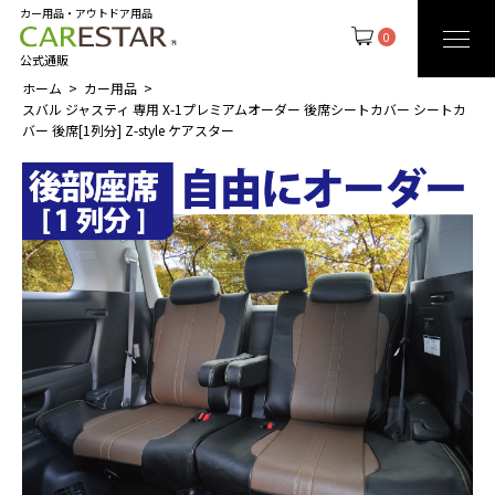
カー用品・アウトドア用品
0
公式通販
ホーム
カー用品
スバル ジャスティ 専用 X-1プレミアムオーダー 後席シートカバー シートカ
バー 後席[1列分] Z-style ケアスター