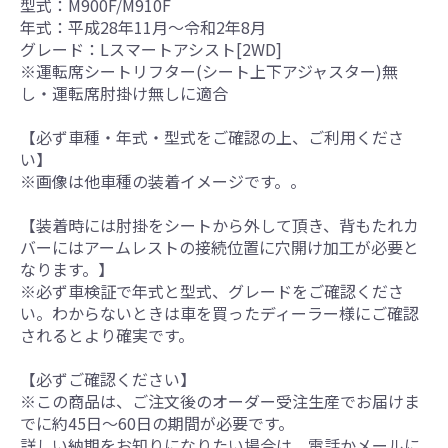
型式：M900F/M910F
年式：平成28年11月～令和2年8月
グレード：Lスマートアシスト[2WD]
※運転席シートリフター(シート上下アジャスター)無
し・運転席肘掛け無しに適合
【必ず車種・年式・型式をご確認の上、ご利用くださ
い】
※画像は他車種の装着イメージです。。
【装着時には肘掛をシートから外して頂き、背もたれカ
バーにはアームレストの接続位置に穴開け加工が必要と
なります。】
※必ず車検証で年式と型式、グレードをご確認くださ
い。わからないときは車を買ったディーラー様にご確認
されるとより確実です。
【必ずご確認ください】
※この商品は、ご注文後のオーダー受注生産でお届けま
でに約45日～60日の期間が必要です。
詳しい納期をお知りになりたい場合は、電話かメールに