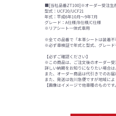
■[当社品番ZT100]※オーダー受注生
型式：UCF20/UCF21
年式：平成6年10月～9年7月
グレード：A仕様/B仕様/C仕様
※リアシート一体式車用
※全ての品番で「本革シートは装着不
※必ず車検証で年式と型式、グレード
【必ずご確認ください】
※この商品は、ご注文後のオーダー受注
詳しい納期をお知りになりたい場合は
また、オーダー商品は代引きでのお届
また、発送は佐川急便ですが地域によ
【画像はイメージで他車種のものです