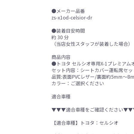
●メーカー品番
zs-x1od-celsior-dr
●装着目安時間
約 30 分
（当店女性スタッフが装着した場合）
商品内容
●トヨタ セルシオ専用X-1プレミアム
セット内容：シートカバー運転席セッ
品質:表面PVCレザー/裏面約5mm～8
カラー：ご選択ください
適合車種
▼▼▼適合車種をご確認ください▼▼
【適合車種】トヨタ：セルシオ