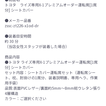
トヨタ ライズ専用X-1プレミアムオーダー運転席[1席
分] シートカバー
●メーカー品番
zssc-zt226-x1od-dr
●装着目安時間
約 30 分
（当店女性スタッフが装着した場合）
商品内容
●トヨタ ライズ専用X-1プレミアムオーダー運転席[1席
分] シートカバー
セット内容：シートカバー運転席セット（運転席シー
ト、枕、肘掛けの1席分、装着説明書、専用ヘラ、作業
用手袋）
品質:表面PVCレザー/裏面約5mm～8mm総ウレタン張り
4層構造
カラー：ご選択ください