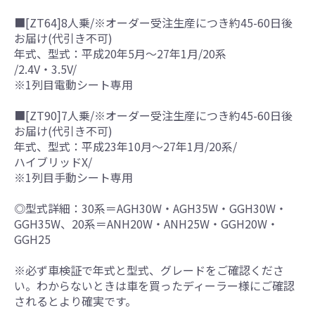
■[ZT64]8人乗/※オーダー受注生産につき約45-60日後
お届け(代引き不可)
年式、型式：平成20年5月～27年1月/20系
/2.4V・3.5V/
※1列目電動シート専用
■[ZT90]7人乗/※オーダー受注生産につき約45-60日後
お届け(代引き不可)
年式、型式：平成23年10月～27年1月/20系/
ハイブリッドX/
※1列目手動シート専用
◎型式詳細：30系＝AGH30W・AGH35W・GGH30W・
GGH35W、20系＝ANH20W・ANH25W・GGH20W・
GGH25
※必ず車検証で年式と型式、グレードをご確認くださ
い。わからないときは車を買ったディーラー様にご確認
されるとより確実です。