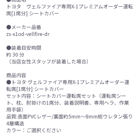
トヨタ ヴェルファイア専用X-1プレミアムオーダー運転
席[1席分] シートカバー
●メーカー品番
zs-x1od-vellfire-dr
●装着目安時間
約 30 分
（当店女性スタッフが装着した場合）
商品内容
●トヨタ ヴェルファイア専用X-1プレミアムオーダー運
転席[1席分] シートカバー
セット内容：シートカバー運転席セット（運転席シー
ト、枕、肘掛けの1席分、装着説明書、専用ヘラ、作業
用手袋）
品質:表面PVCレザー/裏面約5mm～8mm総ウレタン張り
4層構造
カラー：ご選択ください