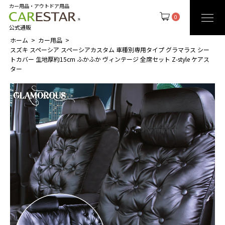
カー用品・アウトドア用品
0
公式通販
ホーム
カー用品
スズキ スペーシア スペーシアカスタム 車種別専用タイプ グラマラス シー
トカバー 生地厚約15cm ふかふか ヴィンテージ 全席セット Z-style ケアス
ター