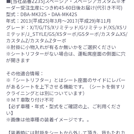
■[当社品番ZZ35]スペーシア・スペーシアカスタム※オ
ーダー受注生産につき約45-60日後お届け(代引き不可)
型式：DBA-MK32S・DAA-MK42S
年式：2013(平成25)年3月～2017(平成29)年11月
グレード：X/T/G/TS/Xリミテッド/Gリミテッド/XS/XSリ
ミテッド/J_STYLE/GS/XSターボ/GSターボ/カスタムXS/
カスタムZ/カスタムZターボ
※肘掛に小物入れが有るか無いかをご選択ください
※シートリフターがない場合は、運転席座面の側面に穴
が開きます
その他適合情報：
※「シートリフター」とはシート座面のサイドにレバー
があるシートを上下させる機能です。（シートを倒すリ
クライニングとは別についています）
※ＭＴ車取り付け不可
【必ず車種・年式・型式をご確認の上、ご利用くださ
い】
※画像は他車種の装着イメージです。。
【装着時には肘掛をシートから外して頂き、背もたれカ