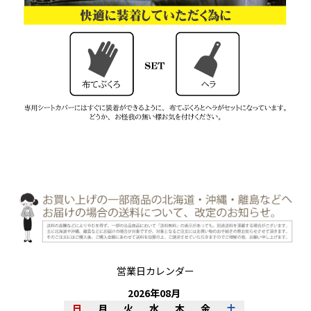
営業日カレンダー
2026
年
08
月
日
月
火
水
木
金
土