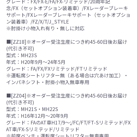
グレード：FX/FX-E/FA/FX-リミテッド/20周年記
念/FX（セットオプション装着車）/FXレーダーブレーキ
サポート/FXレーダーブレーキサポート（セットオプショ
ン装着車）/FZ/X/T/J_STYLE
※肘掛け小物入れ有り・無しに対応
■[ZZ18]※オーダー受注生産につき約45-60日後お届け
(代引き不可)
型式：MH23S
年式：H20年9月～24年5月
グレード：FA/FX/FXリミテッド/FTリミテッド
※運転席シートリフター無（ある場合は穴あけ加工）・
インパネシフト・肘掛小物入無車専用
■[ZZ04]※オーダー受注生産につき約45-60日後お届け
(代引き不可)
型式：MH21S・MH22S
年式：H16年12月～20年9月
グレード：FAのAT車H17/9～;/FC/FT/FT-Sリミテッド/FX
AT車/FX-Sリミテッド/リミテッド
※前席ベンチ・運転席シートリフター無車専用