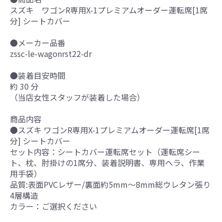
スズキ ワゴンR専用X-1プレミアムオーダー運転席[1席
分] シートカバー
●メーカー品番
zssc-le-wagonrst22-dr
●装着目安時間
約 30 分
（当店女性スタッフが装着した場合）
商品内容
●スズキ ワゴンR専用X-1プレミアムオーダー運転席[1席
分] シートカバー
セット内容：シートカバー運転席セット（運転席シー
ト、枕、肘掛けの1席分、装着説明書、専用ヘラ、作業
用手袋）
品質:表面PVCレザー/裏面約5mm～8mm総ウレタン張り
4層構造
カラー：ご選択ください