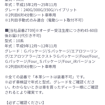
年式：平成15年2月～25年11月
グレード：240G/300G/350G/ハイブリット
※2列目6対4分割シート車専用
※1列目手動式のみ適合（電動シート取付不可）
■[当社品番ZT09]※オーダー受注生産につき約45-60日
後お届け(代引き不可)
型式：10系
年式：平成9年12月～12年11月
グレード：Ｇパッケージ/Ｓパッケージ/エアロツーリン
グ/エアロツアラー/エクストラＧパッケージ/Four/Four_
Ｇパッケージ/Four_Ｓパッケージ/Four_iRバージョン
※2列目6対4分割シート車専用
※全ての品番で「本革シートは装着不可」です。
※必ず車検証で年式と型式、グレードをご確認くださ
い。わからないときは車を買ったディーラー様にご確認
されるとより確実です。
【必ずご確認ください】