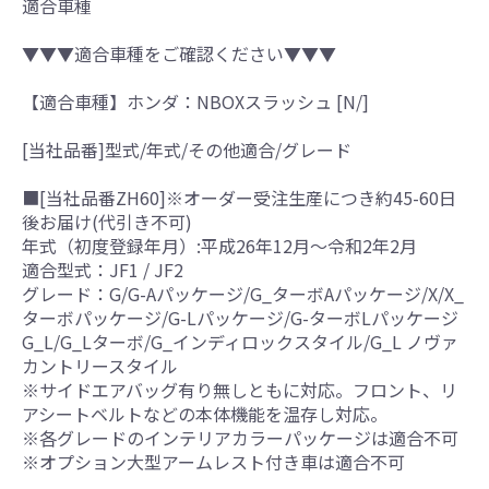
適合車種
▼▼▼適合車種をご確認ください▼▼▼
【適合車種】ホンダ：NBOXスラッシュ [N/]
[当社品番]型式/年式/その他適合/グレード
■[当社品番ZH60]※オーダー受注生産につき約45-60日
後お届け(代引き不可)
年式（初度登録年月）:平成26年12月～令和2年2月
適合型式：JF1 / JF2
グレード：G/G-Aパッケージ/G_ターボAパッケージ/X/X_
ターボパッケージ/G-Lパッケージ/G-ターボLパッケージ
G_L/G_Lターボ/G_インディロックスタイル/G_L ノヴァ
カントリースタイル
※サイドエアバッグ有り無しともに対応。フロント、リ
アシートベルトなどの本体機能を温存し対応。
※各グレードのインテリアカラーパッケージは適合不可
※オプション大型アームレスト付き車は適合不可