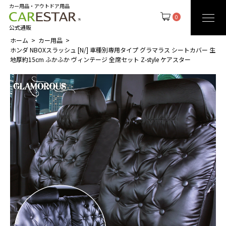
カー用品・アウトドア用品
0
公式通販
ホーム
カー用品
ホンダ NBOXスラッシュ [N/] 車種別専用タイプ グラマラス シートカバー 生
地厚約15cm ふかふか ヴィンテージ 全席セット Z-style ケアスター