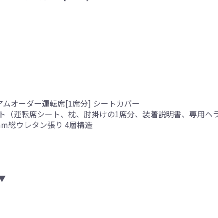
アムオーダー運転席[1席分] シートカバー
ト（運転席シート、枕、肘掛けの1席分、装着説明書、専用ヘ
mm総ウレタン張り 4層構造
▼