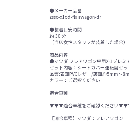
●メーカー品番
zssc-x1od-flairwagon-dr
●装着目安時間
約 30 分
（当店女性スタッフが装着した場合）
商品内容
●マツダ フレアワゴン専用X-1プレミ
セット内容：シートカバー運転席セッ
品質:表面PVCレザー/裏面約5mm～8
カラー：ご選択ください
適合車種
▼▼▼適合車種をご確認ください▼▼
【適合車種】マツダ：フレアワゴン