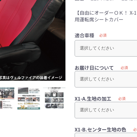
【自由にオーダーＯＫ！ X
用運転席シートカバー
適合車種
必須
お届け日について
必須
X1-A.生地の加工
必須
X1-B.センター生地の色
必