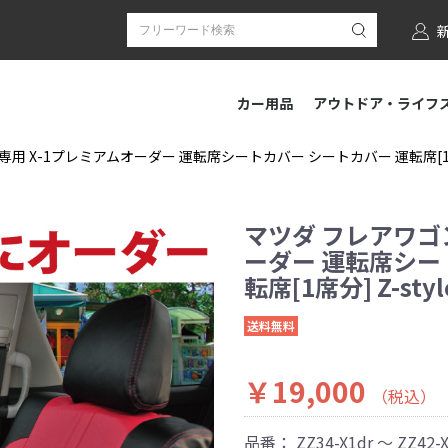
カー用品
アウトドア・ライフ
専用 X-1プレミアムオーダー 運転席シートカバー シートカバー 運転席[1席分
マツダ フレアワゴン
ーダー 運転席シー
転席[1席分] Z-st
送料無料
￥19,000
（税込）
品番：
ZZ34-X1dr ～ ZZ42-