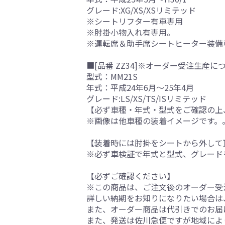
グレード:XG/XS/XSリミテッド
※シートリフター有車専用
※肘掛小物入れ有専用。
※運転席＆助手席シートヒーター装備
■[品番 ZZ34]※オーダー受注生産につ
型式：MM21S
年式：平成24年6月～25年4月
グレード:LS/XS/TS/ISリミテッド
【必ず車種・年式・型式をご確認の上
※画像は他車種の装着イメージです。
【装着時には肘掛をシートから外して
※必ず車検証で年式と型式、グレード
【必ずご確認ください】
※この商品は、ご注文後のオーダー受注
詳しい納期をお知りになりたい場合は
また、オーダー商品は代引きでのお届
また、発送は佐川急便ですが地域によ