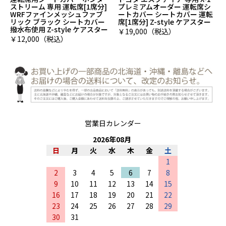
ストリーム 専用 運転席[1席分]
プレミアムオーダー 運転席シ
WRFファインメッシュファブ
ートカバー シートカバー 運転
リック ブラック シートカバー
席[1席分] Z-style ケアスター
撥水布使用 Z-style ケアスター
￥19,000（税込）
￥12,000（税込）
営業日カレンダー
2026
年
08
月
日
月
火
水
木
金
土
1
2
3
4
5
6
7
8
9
10
11
12
13
14
15
16
17
18
19
20
21
22
23
24
25
26
27
28
29
30
31