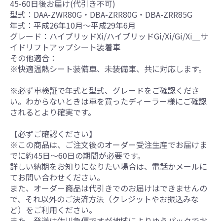
45-60日後お届け(代引き不可)
型式：DAA-ZWR80G・DBA-ZRR80G・DBA-ZRR85G
年式：平成26年10月～平成29年6月
グレード：ハイブリッドXi/ハイブリッドGi/Xi/Gi/Xi＿サ
イドリフトアップシート装着車
その他適合：
※快適温熱シート装備車、未装備車、共に対応します。
※必ず車検証で年式と型式、グレードをご確認くださ
い。わからないときは車を買ったディーラー様にご確認
されるとより確実です。
【必ずご確認ください】
※この商品は、ご注文後のオーダー受注生産でお届けま
でに約45日～60日の期間が必要です。
詳しい納期をお知りになりたい場合は、電話かメールに
てお問い合わせください。
また、オーダー商品は代引きでのお届けはできませんの
で、それ以外のご決済方法（クレジットやお振込みな
ど）をご利用ください。
また、発送は佐川急便ですが地域によりゆうパックでお