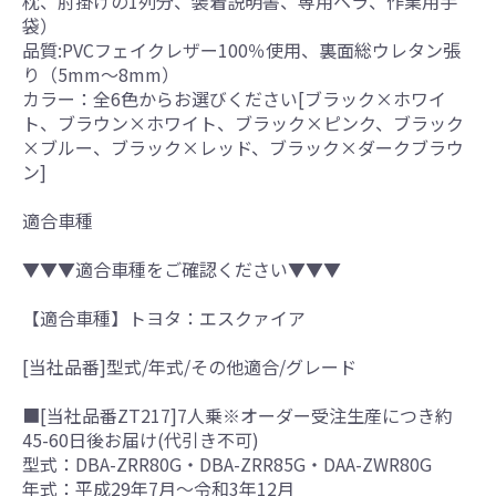
枕、肘掛けの1列分、装着説明書、専用ヘラ、作業用手
袋）
品質:PVCフェイクレザー100％使用、裏面総ウレタン張
り（5mm～8mm）
カラー：全6色からお選びください[ブラック×ホワイ
ト、ブラウン×ホワイト、ブラック×ピンク、ブラック
×ブルー、ブラック×レッド、ブラック×ダークブラウ
ン]
適合車種
▼▼▼適合車種をご確認ください▼▼▼
【適合車種】トヨタ：エスクァイア
[当社品番]型式/年式/その他適合/グレード
■[当社品番ZT217]7人乗※オーダー受注生産につき約
45-60日後お届け(代引き不可)
型式：DBA-ZRR80G・DBA-ZRR85G・DAA-ZWR80G
年式：平成29年7月～令和3年12月