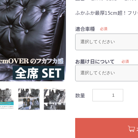
ふかふか最厚15cm超！フ
適合車種
必須
お届け日について
必須
数量