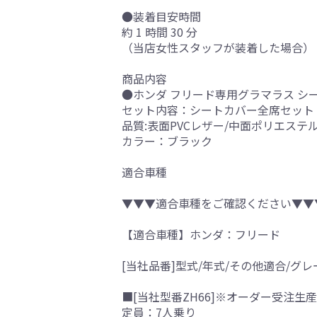
●装着目安時間
約 1 時間 30 分
（当店女性スタッフが装着した場合）
商品内容
●ホンダ フリード専用グラマラス シ
セット内容：シートカバー全席セット
品質:表面PVCレザー/中面ポリエステ
カラー：ブラック
適合車種
▼▼▼適合車種をご確認ください▼▼
【適合車種】ホンダ：フリード
[当社品番]型式/年式/その他適合/グレ
■[当社型番ZH66]※オーダー受注生産
定員：7人乗り