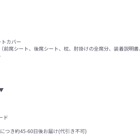
ートカバー
（前席シート、後席シート、枕、肘掛けの全席分、装着説明書
ル
▼
ード
につき約45-60日後お届け(代引き不可)