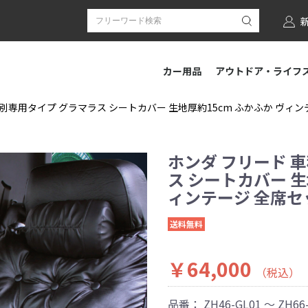
カー用品
アウトドア・ライフ
別専用タイプ グラマラス シートカバー 生地厚約15cm ふかふか ヴィンテー
ホンダ フリード 
ス シートカバー 生
ィンテージ 全席セット
送料無料
￥64,000
（税込）
品番：
ZH46-GL01 ～ ZH66