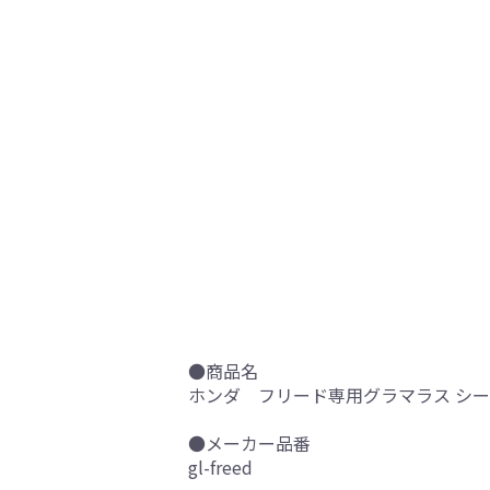
●商品名
ホンダ フリード専用グラマラス シ
●メーカー品番
gl-freed