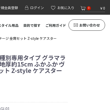
新規会員登録
ログイン
お気に入り
￥0
0
お問い合わせ
スタイル用品
目的で探す
ご利用ガイド
ジ 全席セット Z-style ケアスター
車種別専用タイプ グラマラ
地厚約15cm ふかふか ヴ
 Z-style ケアスター
-GL01