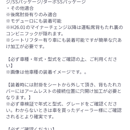
ジ/SSパッケージ/ターボSSパッケージ
・その他適合
※後席肘掛有りのみ適合
※モデューロにも装着可能
※H26.01のマイナーチェンジ以降は運転席背もたれ裏の
コンビニフックが隠れます。
※シートリフター有り車にも装着可能ですが簡単な穴あ
け加工が必要です。
【必ず車種・年式・型式をご確認の上、ご利用くださ
い】
※画像は他車種の装着イメージです。。
【装着時には肘掛をシートから外して頂き、背もたれカ
バーにはアームレストの接続位置に穴開け加工が必要と
なります。】
※必ず車検証で年式と型式、グレードをご確認くださ
い。わからないときは車を買ったディーラー様にご確認
されるとより確実です。
【必ずご確認ください】