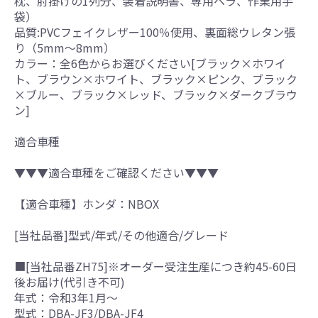
枕、肘掛けの1列分、装着説明書、専用ヘラ、作業用手
袋）
品質:PVCフェイクレザー100％使用、裏面総ウレタン張
り（5mm～8mm）
カラー：全6色からお選びください[ブラック×ホワイ
ト、ブラウン×ホワイト、ブラック×ピンク、ブラック
×ブルー、ブラック×レッド、ブラック×ダークブラウ
ン]
適合車種
▼▼▼適合車種をご確認ください▼▼▼
【適合車種】ホンダ：NBOX
[当社品番]型式/年式/その他適合/グレード
■[当社品番ZH75]※オーダー受注生産につき約45-60日
後お届け(代引き不可)
年式：令和3年1月～
型式：DBA-JF3/DBA-JF4