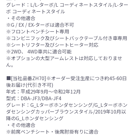
グレード：L/L-ターボ/L コーディネートスタイル/L-ター
ボ コーディネートスタイル
・その他適合
※G / EX / EX-ターボは適合不可
※フロントベンチシート専用
※コンビニフック及びシートバックテーブル付き車専用
※シートリフター及びシートヒーター対応
※2WD、 4WD車共に適合可能
※オプションの大型アームレストは対応しておりませ
ん。
■[当社品番ZH70]※オーダー受注生産につき約45-60日
後お届け(代引き不可)
年式：平成29年9月～令和2年12月
型式：DBA-JF3/DBA-JF4
グレード：G_Lターボホンダセンシング/G_Lターボホン
ダセンシングカッパーブラウンスタイル/2019年10月以
降のG_Lホンダセンシング
・その他適合
※前席ベンチシート・後席肘掛有りに適合