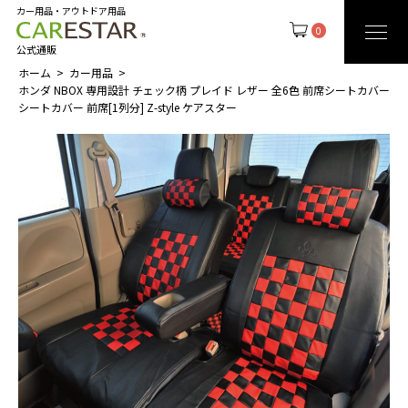
カー用品・アウトドア用品
0
公式通販
ホーム
カー用品
ホンダ NBOX 専用設計 チェック柄 プレイド レザー 全6色 前席シートカバー
シートカバー 前席[1列分] Z-style ケアスター