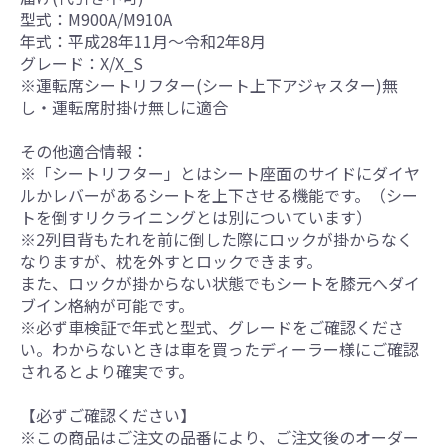
型式：M900A/M910A
年式：平成28年11月～令和2年8月
グレード：X/X_S
※運転席シートリフター(シート上下アジャスター)無
し・運転席肘掛け無しに適合
その他適合情報：
※「シートリフター」とはシート座面のサイドにダイヤ
ルかレバーがあるシートを上下させる機能です。（シー
トを倒すリクライニングとは別についています）
※2列目背もたれを前に倒した際にロックが掛からなく
なりますが、枕を外すとロックできます。
また、ロックが掛からない状態でもシートを膝元へダイ
ブイン格納が可能です。
※必ず車検証で年式と型式、グレードをご確認くださ
い。わからないときは車を買ったディーラー様にご確認
されるとより確実です。
【必ずご確認ください】
※この商品はご注文の品番により、ご注文後のオーダー