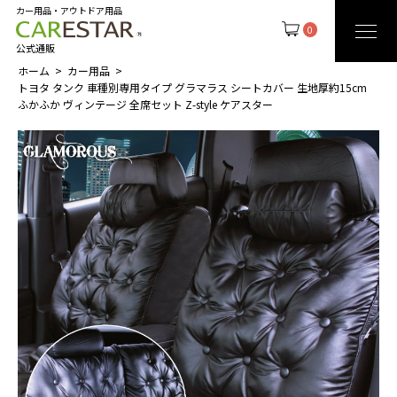
カー用品・アウトドア用品
0
公式通販
ホーム
カー用品
トヨタ タンク 車種別専用タイプ グラマラス シートカバー 生地厚約15cm
ふかふか ヴィンテージ 全席セット Z-style ケアスター