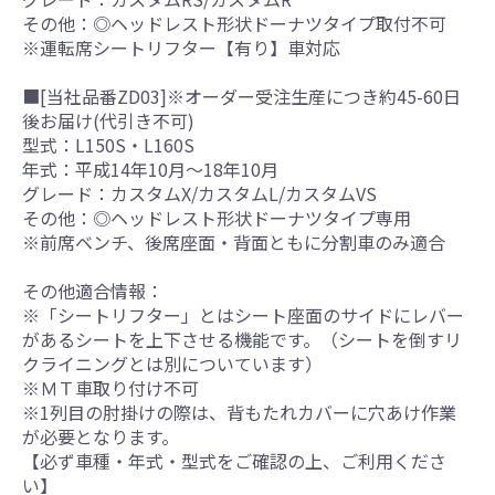
その他：◎ヘッドレスト形状ドーナツタイプ取付不可
※運転席シートリフター【有り】車対応
■[当社品番ZD03]※オーダー受注生産につき約45-60日
後お届け(代引き不可)
型式：L150S・L160S
年式：平成14年10月～18年10月
グレード：カスタムX/カスタムL/カスタムVS
その他：◎ヘッドレスト形状ドーナツタイプ専用
※前席ベンチ、後席座面・背面ともに分割車のみ適合
その他適合情報：
※「シートリフター」とはシート座面のサイドにレバー
があるシートを上下させる機能です。（シートを倒すリ
クライニングとは別についています）
※ＭＴ車取り付け不可
※1列目の肘掛けの際は、背もたれカバーに穴あけ作業
が必要となります。
【必ず車種・年式・型式をご確認の上、ご利用くださ
い】