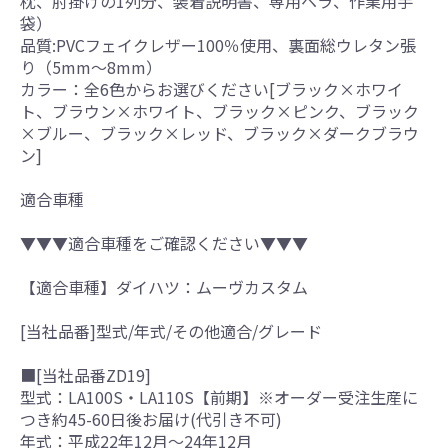
枕、肘掛けの1列分、装着説明書、専用ヘラ、作業用手
袋）
品質:PVCフェイクレザー100％使用、裏面総ウレタン張
り（5mm～8mm）
カラー：全6色からお選びください[ブラック×ホワイ
ト、ブラウン×ホワイト、ブラック×ピンク、ブラック
×ブルー、ブラック×レッド、ブラック×ダークブラウ
ン]
適合車種
▼▼▼適合車種をご確認ください▼▼▼
【適合車種】ダイハツ：ムーヴカスタム
[当社品番]型式/年式/その他適合/グレード
■[当社品番ZD19]
型式：LA100S・LA110S【前期】※オーダー受注生産に
つき約45-60日後お届け(代引き不可)
年式：平成22年12月～24年12月