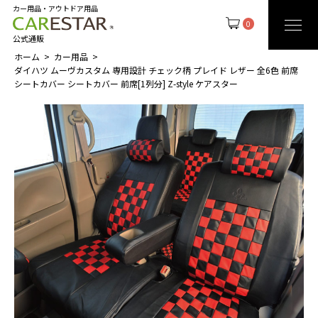
カー用品・アウトドア用品
0
公式通販
ホーム
カー用品
ダイハツ ムーヴカスタム 専用設計 チェック柄 プレイド レザー 全6色 前席
シートカバー シートカバー 前席[1列分] Z-style ケアスター