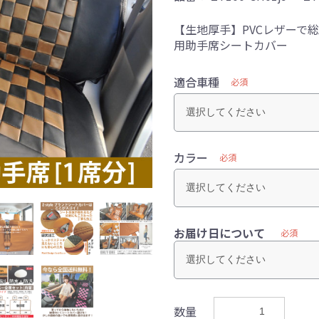
【生地厚手】PVCレザーで
用助手席シートカバー
適合車種
必須
カラー
必須
お届け日について
必須
数量