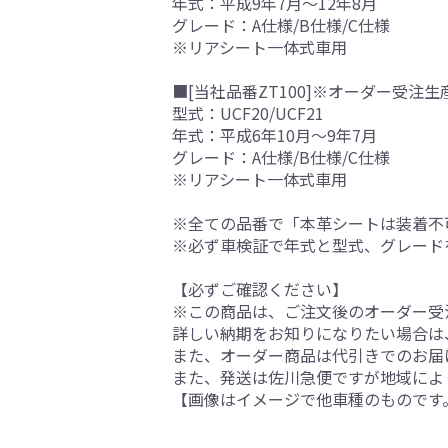
年式：平成9年7月～12年8月
グレード：A仕様/B仕様/C仕様
※リアシート一体式車用
■[当社品番ZT100]※オーダー受注生
型式：UCF20/UCF21
年式：平成6年10月～9年7月
グレード：A仕様/B仕様/C仕様
※リアシート一体式車用
※全ての品番で「本革シートは装着不
※必ず車検証で年式と型式、グレード
【必ずご確認ください】
※この商品は、ご注文後のオーダー受注
詳しい納期をお知りになりたい場合は
また、オーダー商品は代引きでのお届
また、発送は佐川急便ですが地域によ
【画像はイメージで他車種のものです