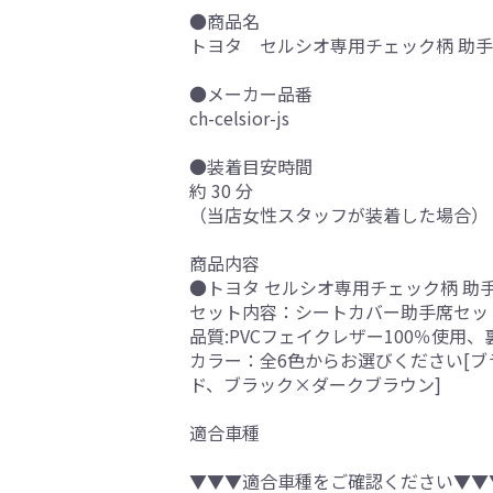
●商品名
トヨタ セルシオ専用チェック柄 助手席
●メーカー品番
ch-celsior-js
●装着目安時間
約 30 分
（当店女性スタッフが装着した場合）
商品内容
●トヨタ セルシオ専用チェック柄 助手
セット内容：シートカバー助手席セッ
品質:PVCフェイクレザー100％使用
カラー：全6色からお選びください[
ド、ブラック×ダークブラウン]
適合車種
▼▼▼適合車種をご確認ください▼▼