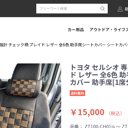
カー用品
アウトドア・ライフ
設計 チェック柄 プレイド レザー 全6色 助手席シートカバー シートカバー 助
トヨタ セルシオ 
ド レザー 全6色 
カバー 助手席[1席分]
送料無料
￥15,000
（税込）
品番：
ZT100-CH01js ～ ZT